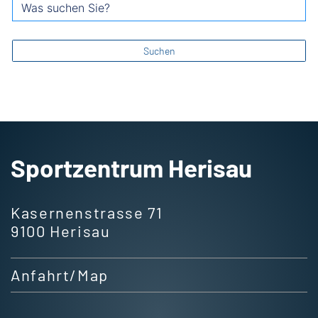
Suchbegriff erfassen
Was suchen Sie?
Suchen
Fusszeile
Suchergebnisse
Suchresultate
Sportzentrum Herisau
Kasernenstrasse 71
9100 Herisau
Anfahrt/Map