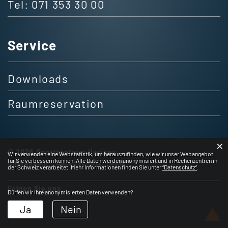
Tel:
071 353 30 00
Service
Downloads
Raumreservation
×
© 2026 Sportzentrum Herisau
Webstatistik
Wir verwenden eine Webstatistik, um herauszufinden, wie wir unser Webangebot
für Sie verbessern können. Alle Daten werden anonymisiert und in Rechenzentren in
Impressum
Datenschutz
AGB
der Schweiz verarbeitet. Mehr Informationen finden Sie unter
“Datenschutz“
.
Folgen Sie uns
Dürfen wir Ihre anonymisierten Daten verwenden?
Ja
Nein