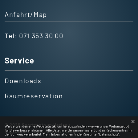
Anfahrt/Map
Tel:
071 353 30 00
Service
Downloads
Raumreservation
×
Webstatistik
© 2026 Sportzentrum Herisau
Wir verwenden eine Webstatistik, um herauszufinden, wie wir unser Webangebot
für Sie verbessern können. Alle Daten werden anonymisiert und in Rechenzentren in
Impressum
Datenschutz
AGB
der Schweiz verarbeitet. Mehr Informationen finden Sie unter
“Datenschutz“
.