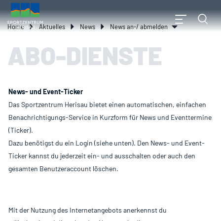
Inhalt
Kopfzeile
zur Startseite
Direkt zur Hauptnavigation
Direkt zum Inhalt
Direkt zur Suche
Direkt zum Stichwortverzeichni
(ausgewählt)
Home
Aktuelles
News
News an-/ abmelden
ABO-DIENSTE
News- und Event-Ticker
Das Sportzentrum Herisau bietet einen automatischen, einfachen
Benachrichtigungs-Service in Kurzform für News und Eventtermine
(Ticker).
Dazu benötigst du ein Login (siehe unten). Den News- und Event-
Ticker kannst du jederzeit ein- und ausschalten oder auch den
gesamten Benutzeraccount löschen.
Mit der Nutzung des Internetangebots anerkennst du