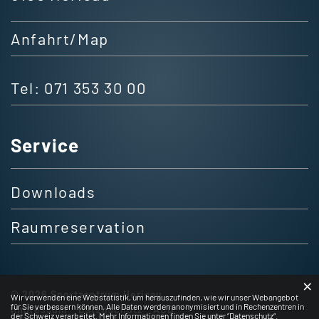
Anfahrt/Map
Tel:
071 353 30 00
Service
Downloads
Raumreservation
×
© 2026 Sportzentrum Herisau
Webstatistik
Wir verwenden eine Webstatistik, um herauszufinden, wie wir unser Webangebot
für Sie verbessern können. Alle Daten werden anonymisiert und in Rechenzentren in
Impressum
Datenschutz
AGB
der Schweiz verarbeitet. Mehr Informationen finden Sie unter
“Datenschutz“
.