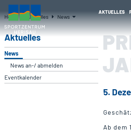
Kopfzeile
Inhalt
zur Startseite
Direkt zur Hauptnavigation
Direkt zum Inhalt
Direkt zur Suche
Direkt zum Stichwortverzeichni
AKTUELLES
(ausgewählt)
Home
Aktuelles
News
PR
Aktuelles
Zug
(ausgewählt)
News
JA
News an-/ abmelden
Eventkalender
5. Dez
Geschät
Ab dem 1