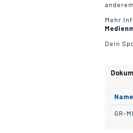
anderem 
Mehr Inf
Medienm
Dein Sp
Dokum
Nam
GR-M