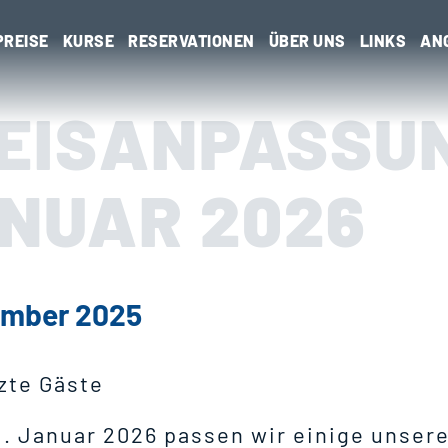
s
PREISE
KURSE
RESERVATIONEN
ÜBER UNS
LINKS
AN
EISANPASSUN
ehörige Objekt
NUAR 2026
ember 2025
zte Gäste
. Januar 2026 passen wir einige unserer